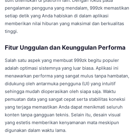
sulit ditemukan di platform lain. Dengan fokus pada
pengalaman pengguna yang mendalam, 999zk memastikan
setiap detik yang Anda habiskan di dalam aplikasi
memberikan nilai hiburan yang maksimal dan berkualitas
tinggi.
Fitur Unggulan dan Keunggulan Performa
Salah satu aspek yang membuat 999zk begitu populer
adalah optimasi sistemnya yang luar biasa. Aplikasi ini
menawarkan performa yang sangat mulus tanpa hambatan,
didukung oleh antarmuka pengguna (UI) yang intuitif
sehingga mudah dioperasikan oleh siapa saja. Waktu
pemuatan data yang sangat cepat serta stabilitas koneksi
yang terjaga memastikan Anda dapat menikmati seluruh
konten tanpa gangguan teknis. Selain itu, desain visual
yang estetis memberikan kenyamanan mata meskipun
digunakan dalam waktu lama.