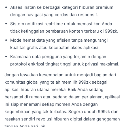
Akses instan ke berbagai kategori hiburan premium
dengan navigasi yang cerdas dan responsif.
Sistem notifikasi real-time untuk memastikan Anda
tidak ketinggalan pembaruan konten terbaru di 999zk.
Mode hemat data yang efisien tanpa mengurangi
kualitas grafis atau kecepatan akses aplikasi.
Keamanan data pengguna yang terjamin dengan
protokol enkripsi tingkat tinggi untuk privasi maksimal.
Jangan lewatkan kesempatan untuk menjadi bagian dari
komunitas global yang telah memilih 999zk sebagai
aplikasi hiburan utama mereka. Baik Anda sedang
bersantai di rumah atau sedang dalam perjalanan, aplikasi
ini siap menemani setiap momen Anda dengan
kegembiraan yang tak terbatas. Segera unduh 999zk dan
rasakan sendiri revolusi hiburan digital dalam genggaman
tangan Anda hari ini!