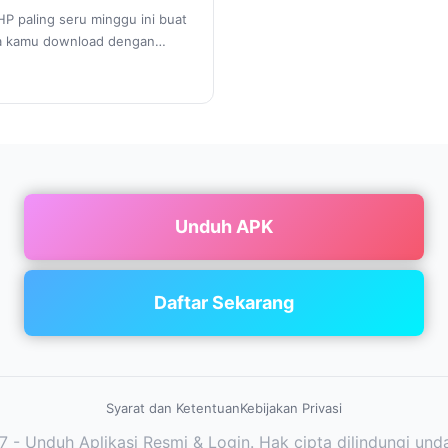
 paling seru minggu ini buat
a kamu download dengan
t platform rk77.
Unduh APK
Daftar Sekarang
Syarat dan Ketentuan
Kebijakan Privasi
 - Unduh Aplikasi Resmi & Login. Hak cipta dilindungi un