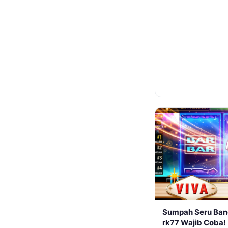
Sumpah Seru Bang
rk77 Wajib Coba!