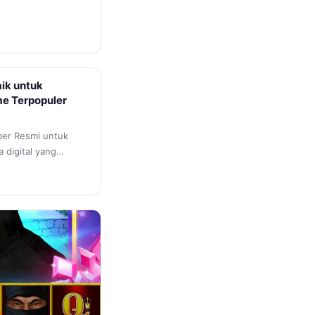
unak atau...
ik untuk
e Terpopuler
er Resmi untuk
 digital yang
butuhan akan