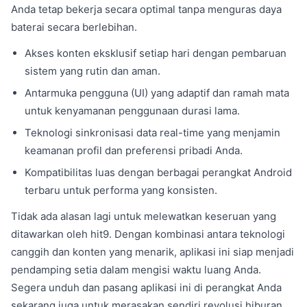
Anda tetap bekerja secara optimal tanpa menguras daya
baterai secara berlebihan.
Akses konten eksklusif setiap hari dengan pembaruan
sistem yang rutin dan aman.
Antarmuka pengguna (UI) yang adaptif dan ramah mata
untuk kenyamanan penggunaan durasi lama.
Teknologi sinkronisasi data real-time yang menjamin
keamanan profil dan preferensi pribadi Anda.
Kompatibilitas luas dengan berbagai perangkat Android
terbaru untuk performa yang konsisten.
Tidak ada alasan lagi untuk melewatkan keseruan yang
ditawarkan oleh hit9. Dengan kombinasi antara teknologi
canggih dan konten yang menarik, aplikasi ini siap menjadi
pendamping setia dalam mengisi waktu luang Anda.
Segera unduh dan pasang aplikasi ini di perangkat Anda
sekarang juga untuk merasakan sendiri revolusi hiburan