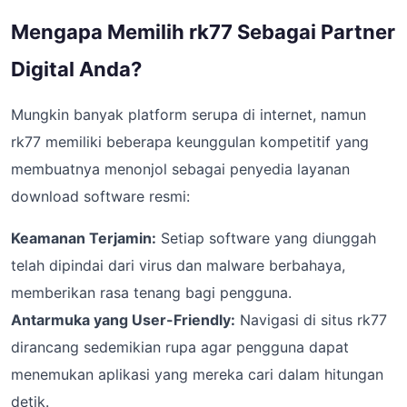
Mengapa Memilih rk77 Sebagai Partner
Digital Anda?
Mungkin banyak platform serupa di internet, namun
rk77 memiliki beberapa keunggulan kompetitif yang
membuatnya menonjol sebagai penyedia layanan
download software resmi:
Keamanan Terjamin:
Setiap software yang diunggah
telah dipindai dari virus dan malware berbahaya,
memberikan rasa tenang bagi pengguna.
Antarmuka yang User-Friendly:
Navigasi di situs rk77
dirancang sedemikian rupa agar pengguna dapat
menemukan aplikasi yang mereka cari dalam hitungan
detik.