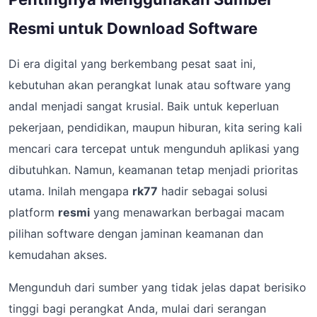
Resmi untuk Download Software
Di era digital yang berkembang pesat saat ini,
kebutuhan akan perangkat lunak atau software yang
andal menjadi sangat krusial. Baik untuk keperluan
pekerjaan, pendidikan, maupun hiburan, kita sering kali
mencari cara tercepat untuk mengunduh aplikasi yang
dibutuhkan. Namun, keamanan tetap menjadi prioritas
utama. Inilah mengapa
rk77
hadir sebagai solusi
platform
resmi
yang menawarkan berbagai macam
pilihan software dengan jaminan keamanan dan
kemudahan akses.
Mengunduh dari sumber yang tidak jelas dapat berisiko
tinggi bagi perangkat Anda, mulai dari serangan