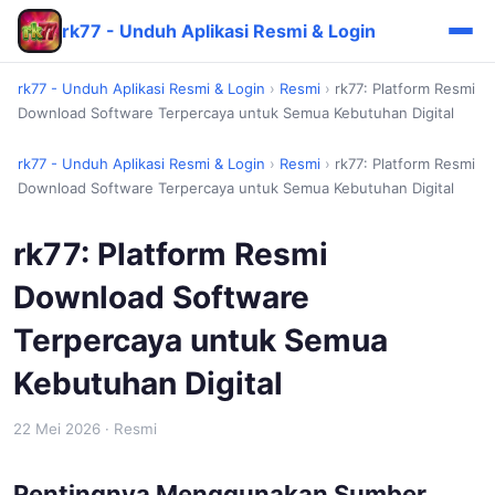
rk77 - Unduh Aplikasi Resmi & Login
rk77 - Unduh Aplikasi Resmi & Login
›
Resmi
›
rk77: Platform Resmi
Download Software Terpercaya untuk Semua Kebutuhan Digital
rk77 - Unduh Aplikasi Resmi & Login
›
Resmi
›
rk77: Platform Resmi
Download Software Terpercaya untuk Semua Kebutuhan Digital
rk77: Platform Resmi
Download Software
Terpercaya untuk Semua
Kebutuhan Digital
22 Mei 2026
· Resmi
Pentingnya Menggunakan Sumber