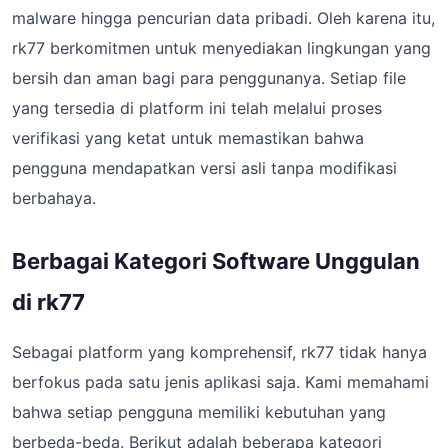
malware hingga pencurian data pribadi. Oleh karena itu,
rk77 berkomitmen untuk menyediakan lingkungan yang
bersih dan aman bagi para penggunanya. Setiap file
yang tersedia di platform ini telah melalui proses
verifikasi yang ketat untuk memastikan bahwa
pengguna mendapatkan versi asli tanpa modifikasi
berbahaya.
Berbagai Kategori Software Unggulan
di rk77
Sebagai platform yang komprehensif, rk77 tidak hanya
berfokus pada satu jenis aplikasi saja. Kami memahami
bahwa setiap pengguna memiliki kebutuhan yang
berbeda-beda. Berikut adalah beberapa kategori