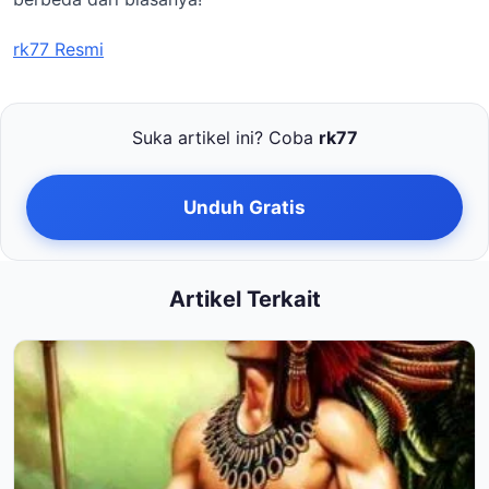
rk77 Resmi
Suka artikel ini? Coba
rk77
Unduh Gratis
Artikel Terkait